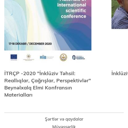
İTRÇP -2020 "İnklüziv Təhsil:
İnklüz
Reallıqlar, Çağrışlar, Perspektivlər"
Beynəlxalq Elmi Konfransın
Materialları
Şərtlər və qaydalar
Müyəssərlik