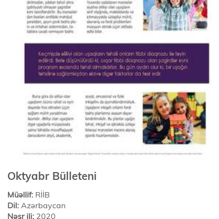
Oktyabr Bülleteni
Müəllif:
RİİB
Dil:
Azərbaycan
Nəşr ili:
2020