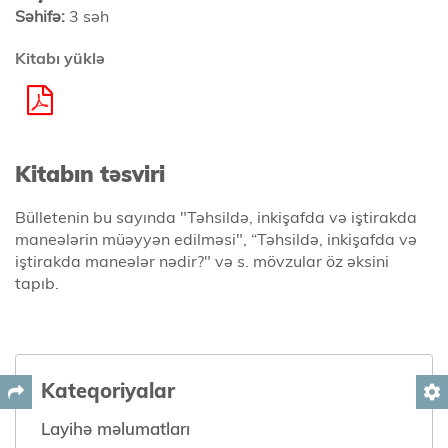
Səhifə:
3 səh
Kitabı yüklə
Kitabın təsviri
Bülletenin bu sayında "Təhsildə, inkişafda və iştirakda
maneələrin müəyyən edilməsi", “Təhsildə, inkişafda və
iştirakda maneələr nədir?" və s. mövzular öz əksini
tapıb.
Kateqoriyalar
settings
Layihə məlumatları